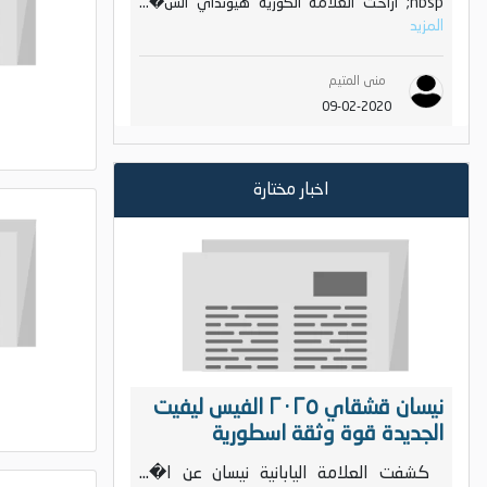
nbsp; أزاحت العلامة الكورية هيونداي الس�...
المزيد
منى المتيم
09-02-2020
اخبار مختارة
نيسان قشقاي ٢٠٢٥ الفيس ليفيت
الجديدة قوة وثقة اسطورية
كشفت العلامة اليابانية نيسان عن ا�...