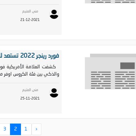
منى المتيم
21-12-2021
فورد رينجر 2022 تستعد للانطلاق وترفع راية ‹‹ الاقــــوى››
والذكي بين فئة الكروس اوفر م
منى المتيم
25-11-2021
3
2
1
‹