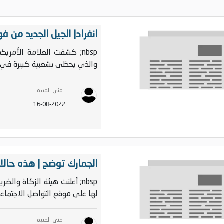
انفراد| الجيل الجديد من فورد ايدج 2023 بملام
والذي يحظى بشعبية كبيرة في ال
منى المتيم
16-08-2022
الجمارك توضح | هذه حالات
nbsp; أعلنت هيئة الزكاة وا
لها على موقع التواصل الاجتماع
منى المتيم