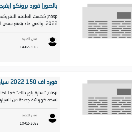
بالصور| فورد برونكو إيفرجليدز 2022 الجديدة تتنفس ت
nbsp; كشفت العلامة الامريكي
2022، والذي جاء يتمتع ببعض الخطوط العضلية التي ت...
منى المتيم
14-02-2022
فورد اف 150 2022 سيارة تمد منزلك بالطاقة الكهربائية لأيام
nbsp; "سيارة باور بانك" كما
نسخة كهربائية جديدة من السيارة فورد اف
منى المتيم
10-02-2022