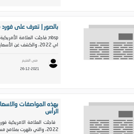
بالصور | تعرف على فورد موستانج ماك-إ
nbsp; فاجئت العلامة الأمري
اي 2022، والكشف غن الأسعار الرسمية لها في الولايات...
منى المتيم
26-12-2021
الرأس
فاجئت العلامة الامريكية فورد
2022، والتي ظهرت بملامح مستحدثة ممزوجة بالعصرية و�...