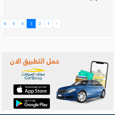
6
5
4
3
2
1
‹