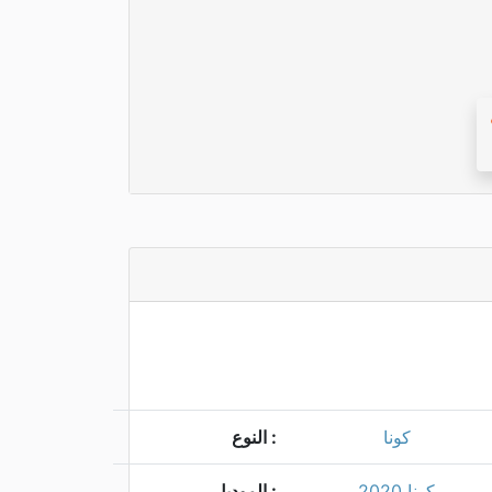
كونا
النوع :
كونا 2020
الموديل :