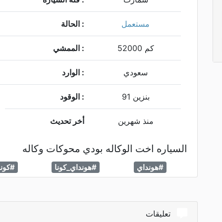
مستعمل
الحالة :
52000 كم
الممشي :
سعودي
الوارد :
91 بنزين
الوقود :
منذ شهرين
أخر تحديث
السياره اخت الوكاله بودي محوكات وكاله
#هونداي
#هونداي_كونا
#كونا
تعليقات