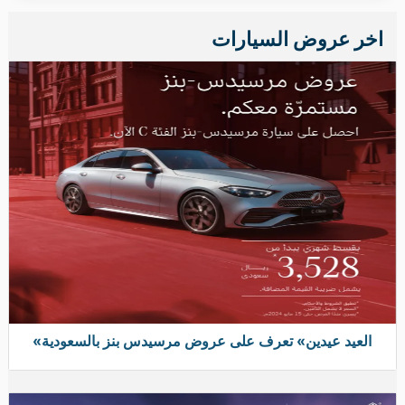
«عيديتك مع هايلكس غير» مع عروض تويوتا لدى عبد اللطيف
جميل