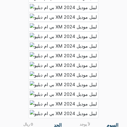
شركة محمد الصغير
للسيارات
الماركة
بي ام دبليو (BMW)
النوع
XM
الفئة
بلاك اديشن
الموديل
XM 2024
الحالة
مستعمل
اللون
أخضر
الممشي
36000 كم
المدينة
الرياض
الوارد
سعودي
السعر
على السوم
الوقود
بنزين 95
القير
أوتوماتيك