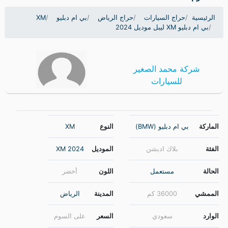
مميزات السيارة
وصف السيارة
@markdown
بي ام دبليو الفئة X 2024
قير اوتماتيك
بنزين
الممشى: 36 ألف كيلو
بسم الله الرحمن الرحيم.
ممشي :- 36.000 الف ضمان وصيانة مجانية
بحالة الوكالة واغراضه كاملة معه للتواصل والاستفسارات
يرجى الاتصال ب قسم المبيعات
سـالـــــم / 0537392977
احمد الزول / 0537377986
حســـين / 0537343378
فارس / 0500996185 بكـــــــر / 0537237748
@endmarkdown
أبو خالد / 0537377560
#بي ام دبليو
#بي ام دبليو_XM
#XM_الرياض
#XM_2024