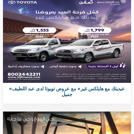
«حيّ الربيع وحيّ ما جابه» مع أحدث عروض كيا ٢٠٢٤
بالسعودية
المزيد من العروض
أحدث أخبار السيارات
جي ام سي يوكن ٢٠٢٥ الجديدة روح الشباب
تتجسد بسيارة
تويوتا فورتشنر ٢٠٢٤ بهذه المواصفات
والاسعار طريق جديد للرقي