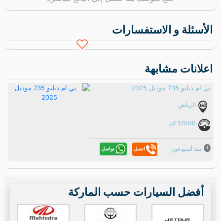
هانجاي
فورثينج
ريفيان
المزيد من الماركات