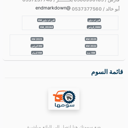
اعلانات مشابهة
بي ام دبليو 735 موديل 2025
الرياض
17000 كم
منذ أسبوعين
تواصل
اتصل
أفضل السيارات حسب الماركة
ماهيندرا
بريليانس
جيتور