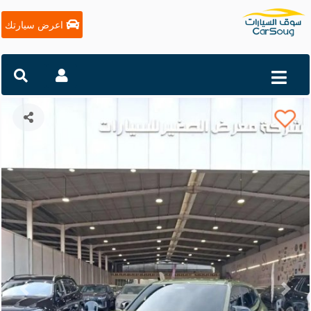
اعرض سيارتك
التالي
السابق
بي ام دبليو XM ليبل موديل 2024