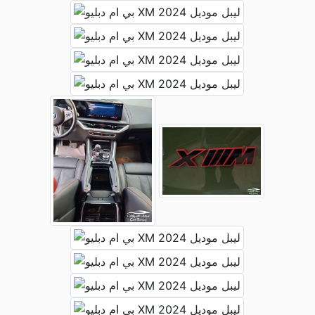
السوم
لأ يوجد
الحد
0 ريال
الرئيسية
حراج السيارات
حراج الرياض
بي ام دبليو
XM
بي ام دبليو XM ليبل موديل 2024