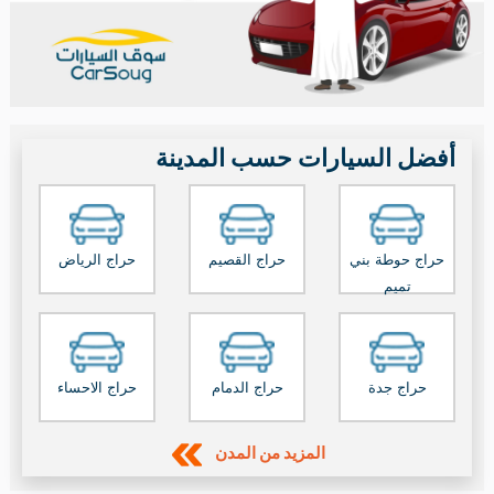
«العيد عيدين» تعرف على عروض مرسيدس بنز بالسعودية