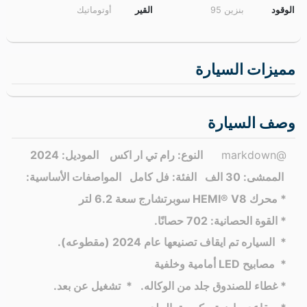
الوقود
بنزين 95
القير
أوتوماتيك
مميزات السيارة
وصف السيارة
@markdown
النوع: رام تي ار اكس
الموديل: 2024
الممشى: 30 الف
الفئة: فل كامل
المواصفات الأساسية:
* محرك HEMI® V8 سوبرتشارج سعة 6.2 لتر
* القوة الحصانية: 702 حصانًا.
* السياره تم ايقاف تصنيعها عام 2024 (مقطوعه).
* مصابيح LED أمامية وخلفية
* غطاء للصندوق جلد من الوكاله.
* تشغيل عن بعد.