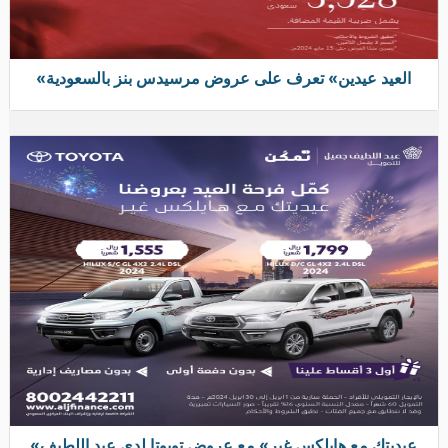
«العيد عيدين» تعرف على عروض مرسيدس بنز بالسعودية
«عيديتك مع هايلكس غير» مع عروض تويوتا لدى عبد اللطيف