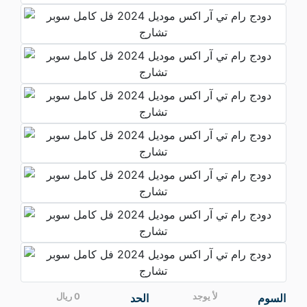
السوم
لأ يوجد
الحد
0 ريال