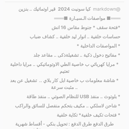
@markdown
كيا سونيت 2024
قير اوتماتيك .. بنزين
═══■ مواصفات الـسيـارة ■═══
*فتحة سقف * جنوط مقاس 16 انش
حساسات خلفية .. انوار ليد خلفية .. ⁠كشاف ضباب
* المواصفات الداخلية *
* مفاتيح دخول ذكية .. تشغيلةذكى .. مقاعد جلد
* ⁠مرايا كهربائي ب خاصية الطي الاوتوماتيكي .. مرايا داخلية
تعتيم
* شاشة معلومات ب خاصية ابل كار بلاي .. تشغيل عن بعد
.. مثبت سرعة
* بلوتوث .. منفذ USB للنظام الصوتي .. منفذ طاقة
* شاحن لاسلكي .. مكيف بتحكم منفصل للسائق والراكب
* فتحات تكيف خلفية* تكاية خلفية
طرق الدفع طرق الدفع : تحويل بنكي - أقساط شهرية