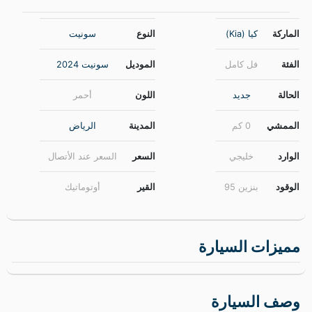
الماركة
كيا (Kia)
النوع
سونيت
الفئة
فل كامل
الموديل
سونيت 2024
الحالة
جديد
اللون
أحمر
الممشي
0 كم
المدينة
الرياض
الوارد
خليجي
السعر
السعر عند الأتصال
الوقود
بنزين 95
القير
أوتوماتيك
مميزات السيارة
وصف السيارة