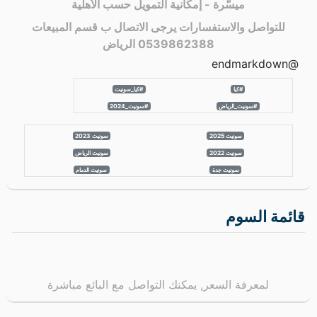
ميسّرة - إمكانية التمويل حسب الأهلية
للتواصل والاستفسارات يرجى الاتصال ب قسم المبيعات
0539862388 الرياض
@endmarkdown
#كيا
#كيا_سونيت
#سونيت_الرياض
#سونيت_2024
سونيت 2025
سونيت 2023
سونيت 2022
سونيت الرياض
سونيت جدة
سونيت الدمام
قائمة السوم
لمعرفة السعر, يمكنك التواصل مع البائع مباشرة