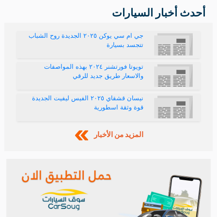
«حيّ الربيع وحيّ ما جابه» مع أحدث عروض كيا ٢٠٢٤
بالسعودية
المزيد من العروض
أحدث أخبار السيارات
جي ام سي يوكن ٢٠٢٥ الجديدة روح الشباب
تتجسد بسيارة
تويوتا فورتشنر ٢٠٢٤ بهذه المواصفات