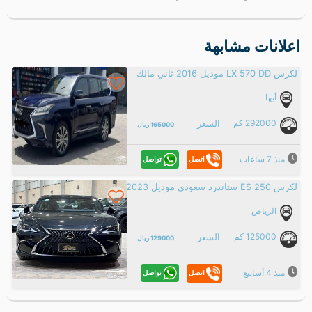
مؤشر السعر
اقل سعر
متوسط السوق
أعلي سعر
231732.6
187544
143355.6
* وفق تحليل و بيانات موقع سوق السيارات
الأسئلة و الاستفسارات
اعلانات مشابهة
لكزس LX 570 DD موديل 2016 ثاني مالك