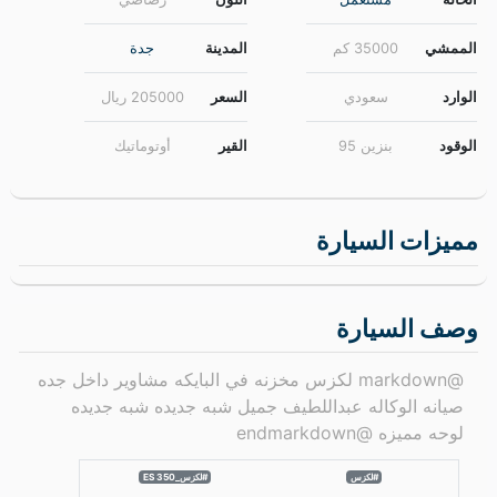
الرئيسية
حراج السيارات
حراج جدة
لكزس
ES 350
لكزس ES 350 موديل 2023 مخزن
saeed
الماركة
لكزس (Lexus)
النوع
ES 350
الفئة
CC
الموديل
ES 350 2023
الحالة
مستعمل
اللون
رصاصي
الممشي
35000 كم
المدينة
جدة
الوارد
سعودي
السعر
205000
ريال
الوقود
بنزين 95
القير
أوتوماتيك