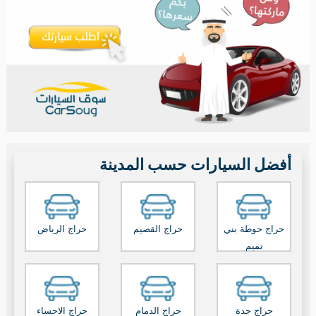
هانجاي
فورثينج
ريفيان
المزيد من الماركات