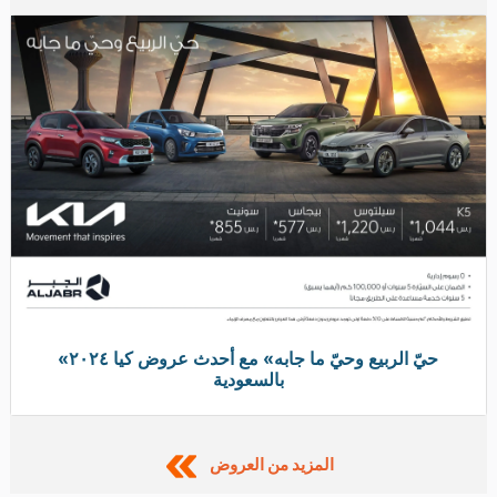
«عيديتك مع هايلكس غير» مع عروض تويوتا لدى عبد اللطيف
جميل