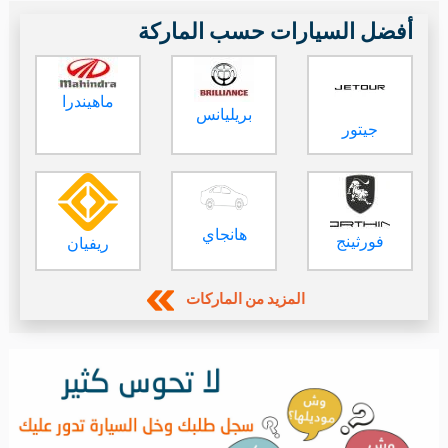
أبها
292000 كم
السعر
165000 ريال
منذ 7 ساعات
تواصل
اتصل
لكزس ES 250 ستاندرد سعودي موديل 2023
الرياض
125000 كم
السعر
129000 ريال
منذ 4 أسابيع
تواصل
اتصل
أفضل السيارات حسب الماركة
ماهيندرا
بريليانس
جيتور