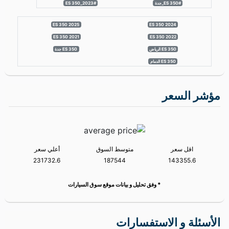
مميزات السيارة
وصف السيارة
@markdown لكزس مخزنه في البايكه مشاوير داخل جده
صيانه الوكاله عبداللطيف جميل شبه جديده شبه جديده
لوحه مميزه @endmarkdown
#لكزس
#لكزس_ES 350
#ES 350_جدة
#ES 350_2023
ES 350 2025
ES 350 2024
ES 350 2021
ES 350 2022
ES 350 الرياض
ES 350 جدة
ES 350 الدمام