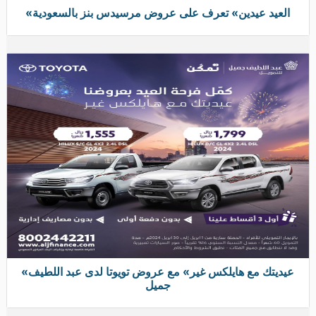
«العيد عيدين» تعرف على عروض مرسيدس بنز بالسعودية