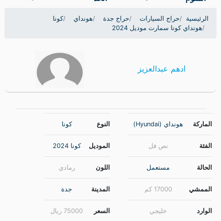
الرئيسية
حراج السيارات
حراج جدة
هونداي
كونا
هونداي كونا سمارت موديل 2024
ادهم عبدالعزيز
الماركة
هونداي (Hyundai)
النوع
كونا
الفئة
نص فل
الموديل
كونا 2024
الحالة
مستعمل
اللون
رمادي
الممشي
17000 كم
المدينة
جدة
الوارد
خليجي
السعر
75000
ريال
الوقود
بنزين 91
القير
أوتوماتيك