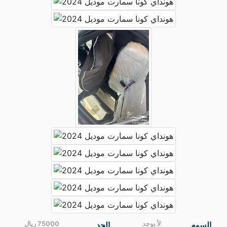
السوم
لأ يوجد
الحد
75000 ريال