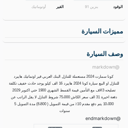
مميزات السيارة
وصف السيارة
@markdown
كونا سمارت 2024 مستعملة للتنازل البنك العربي قير اوتماتيك هايبرد
للتنازل او البيع سيارة كونا 2024 هايبرد 16 الف كيلو يوجد حادث خفيف تكلفة
تصليحه 3الاف مع التأمين قيمة القسط الشهري 1900 حتي اكتوبر 2029
دفعة اخيرة 31 الف سعر الكاش 75،000 شروط التنازل لا يقل الراتب عن
10،000 يتم دفع مقدم 10٪؜ من قيمة التمويل ( 8،800) مدة التمويل 5
سنوات
@endmarkdown
#هونداي
#هونداي_كونا