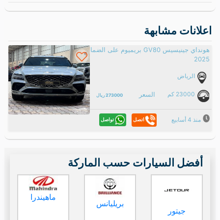
اعلانات مشابهة
هونداي جينيسيس GV80 بريميوم على الضمان
2025
الرياض
23000 كم
السعر
273000 ريال
منذ 4 أسابيع
تواصل
اتصل
أفضل السيارات حسب الماركة
ماهيندرا
بريليانس
جيتور