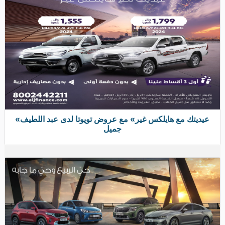
«عيديتك مع هايلكس غير» مع عروض تويوتا لدى عبد اللطيف
جميل