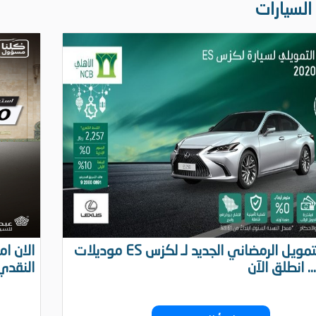
لسيارات
عرض التمويل الرمضاني الجديد لـ لكزس ES موديلات
الان ا
النقدي