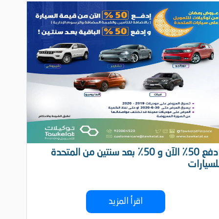
ادفع 50٪ الآن و 50٪ بعد سنتين من المتحدة
عروض
لسيارات
من سي
اقرأ المزيد