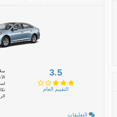
3.5
سلا
الأ
است
التقييم العام
تكا
الر
التعليقات