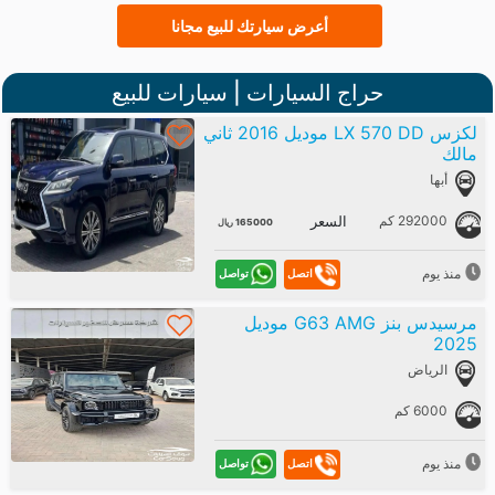
أعرض سيارتك للبيع مجانا
حراج السيارات | سيارات للبيع
لكزس LX 570 DD موديل 2016 ثاني
مالك
أبها
292000 كم
السعر
165000 ريال
منذ يوم
تواصل
اتصل
مرسيدس بنز G63 AMG موديل
2025
الرياض
6000 كم
منذ يوم
تواصل
اتصل