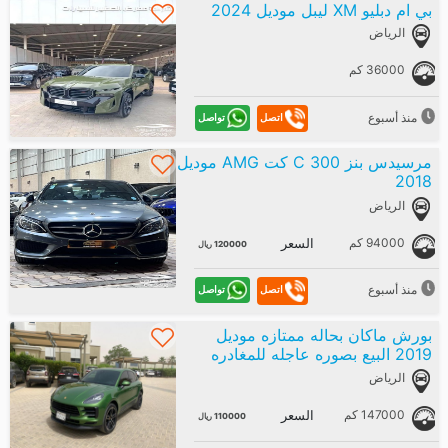
بي ام دبليو XM ليبل موديل 2024
الرياض
36000 كم
منذ أسبوع
تواصل
اتصل
مرسيدس بنز C 300 كت AMG موديل
2018
الرياض
94000 كم
السعر
120000 ريال
منذ أسبوع
تواصل
اتصل
بورش ماكان بحاله ممتازه موديل
2019 البيع بصوره عاجله للمغادره
الرياض
147000 كم
السعر
110000 ريال