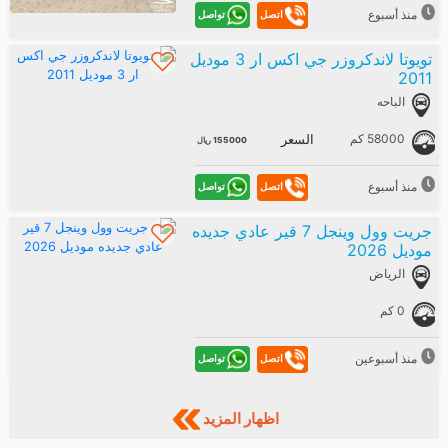
منذ أسبوع
تواصل
اتصل
تويوتا لاندكروزر جي اكس ار 3 موديل
2011
الباحه
58000 كم
السعر
155000 ريال
منذ أسبوع
تواصل
اتصل
جريت وول وينجل 7 قير عادي جديده
موديل 2026
الرياض
0 كم
منذ أسبوعين
تواصل
اتصل
اظهار المزيد