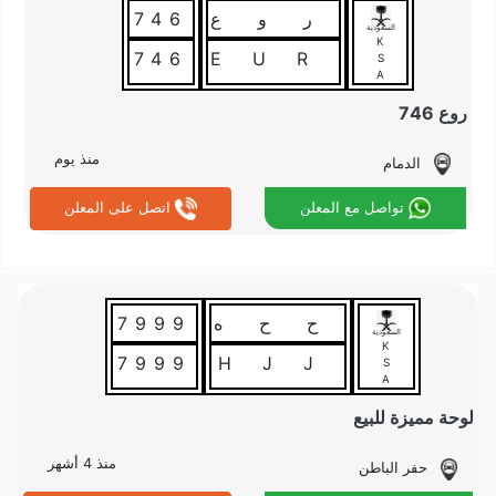
ر و ع
746
السعودية
K
746
RUE
S
A
روع 746
منذ يوم
الدمام
تواصل مع المعلن
اتصل على المعلن
ح ح ه
7999
السعودية
K
7999
JJH
S
A
لوحة مميزة للبيع
منذ 4 أشهر
حفر الباطن