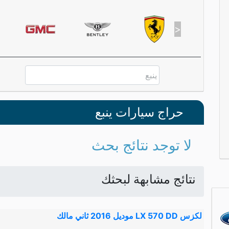
>
حراج سيارات ينبع
لا توجد نتائج بحث
نتائج مشابهة لبحثك
لكزس LX 570 DD موديل 2016 ثاني مالك